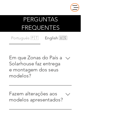
PERGUNTAS
FREQUENTES
Português 🇵🇹
English 🇺🇸
Em que Zonas do País a
Solarhouse faz entrega
e montagem dos seus
modelos?
A Solarhouse envia e faz a
montagem dos seus modelos
Fazem alterações aos
para todo o Portugal Continental.
modelos apresentados?
Por uma questão de logistica e